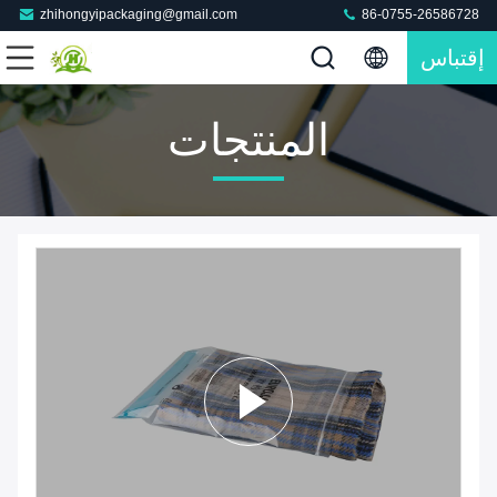
zhihongyipackaging@gmail.com
86-0755-26586728
إقتباس
المنتجات