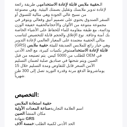
الـ
حقيبة ملابس قابلة لإعادة الاستخدام
هي طريقة رائعة
لإعادة تدوير ملابسك وتقليل بصمتك البيئية. وهي مصنوعة
من نسيج عالي الجودة وهي مثالية للتسوق أو
السفر.الصندوق يحتوي على تصميم أنيق وفعالي ويتوفر في
مجموعة متنوعة من الألوان والأحجامالحقيبة خفيفة الوزن
ودائمة، مع طبقة مقاومة للماء للحفاظ على الأشياء الخاصة
بك آمنة وجافة. نوع الإغلاق والحجم قابلة للتخصيص لتناسب
مثالي.الحقيبة معتمدة على المعيار العالمي لإعادة التدوير
(GRS) وهي خيار رائع للملابس الصديقة للبيئة.
حقيبة ملابس
قابلة لإعادة الاستخدام
متوفر بكميات كبيرة، مع الحد الأدنى
للطلب من 5000 كيس. يتم تصنيعه من قبل OEM في
الصين ويتم شحنها في صناديق صلبة لضمان التسليم
الآمن.السعر قابل للتفاوض ومدة التسليم خلال 15
يوماشروط الدفع مرنة وقدرة التوريد تصل إلى 300 طن
شهرياً.
التخصيص:
حقيبة استعادة الملابس
اسم العلامة التجارية
صناعة المعدات الأولية
مكان المنشأ:
الصين
GRS
شهادة:
الحد الأدنى لكمية الطلب:
خمسة آلاف