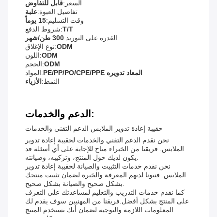
السعر:
قابل للتفاوض
تفاصيل العبوة:
علبة
وقت التسليم:
15 يوماً
T/T
شروط الدفع:
القدرة على التوريد:
300 طن/شهر
ODM
نوع الإغلاق:
ODM
اللون:
ODM
الحجم:
PE/PP/PO/CPE/PPE المعاد تدويره
المواد:
النمط:
الأزياء
الدعم والخدمات:
حقيبة إعادة تدوير الملابس الدعم التقني والخدمات
نحن نقدم الدعم التقني والخدمات لحقيبة إعادة تدوير
الملابس. فريقنا من الخبراء متاح للإجابة على أي أسئلة قد
يكون لديك حول المنتج، وتركيبه، وصيانته.
نحن نقدم خدمات التثبيت والصيانة لحقيبة إعادة تدوير
الملابس. فنيونا لديهم المعرفة والخبرة لضمان تثبيت منتجك
بشكل صحيح والصيانة بشكل صحيح.
كما نقدم خدمات التدريب والتعليم لمساعدتك على التعرف
على المنتج بشكل أفضل.فريقنا من المهنيين سوف يقدم لك
المعلومات اللازمة والتوجيه لضمان أنك تستخدم المنتج