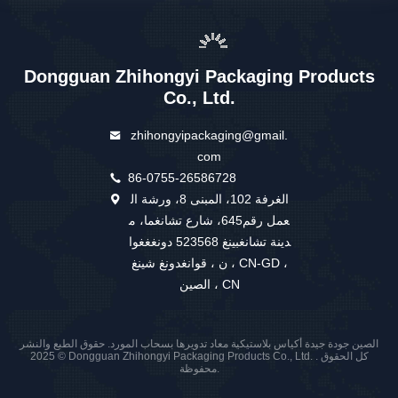
Dongguan Zhihongyi Packaging Products
Co., Ltd.
zhihongyipackaging@gmail.
com
86-0755-26586728
الغرفة 102، المبنى 8، ورشة ال
عمل رقم645، شارع تشانغما، م
دينة تشانغبينغ 523568 دونغغغوا
ن ، قوانغدونغ شينغ ، CN-GD ،
الصين ، CN
الصين جودة جيدة أكياس بلاستيكية معاد تدويرها بسحاب المورد. حقوق الطبع والنشر
© 2025 Dongguan Zhihongyi Packaging Products Co., Ltd. . كل الحقوق
محفوظة.