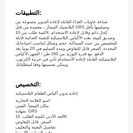
التطبيقات:
صناعة حاويات الغذاء القابلة لإعادة التدوير مصنوعة من
البلاستيك الممتاز ، معتمدة من قبل GRS وتسليمها بأقل
كمية طلب من 10K. كحل دائم وقابل لإعادة الاستخدام
وصديق للبيئة ،هذه الأكياس البلاستيكية للتعبئة الغذائية قابلة
للتخصيص من حيث السماكة، حجم وشكل لتناسب احتياجاتك
المحددة. السعر قابل للتفاوض ومدة التسليم هي 20 يوما بعد
الدفع، مع قدرة التوريد من 300 طن / الشهر.الأكياس
البلاستيكية القابلة لإعادة الاستخدام تأتي في حزمة الكرتون،
ويمكن تصميمها وفقا لمتطلباتك.
التخصيص:
إعادة تدوير أكياس الطعام البلاستيكية
اسم العلامة التجارية:
مكان المنشأ: الصين
شهادة: GRS
الحد الأدنى لكمية الطلب: 10K
السعر: قابل للتفاوض
تفاصيل التعبئة والتغليف:
وقت التسليم: 20 يوما