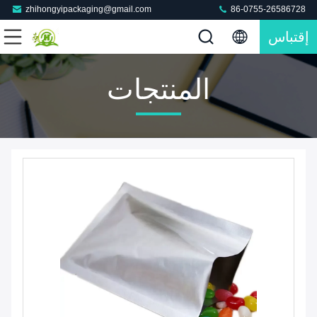
zhihongyipackaging@gmail.com
86-0755-26586728
إقتباس
المنتجات